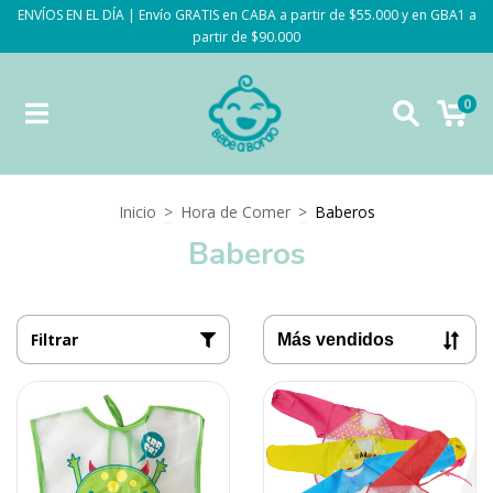
ENVÍOS EN EL DÍA | Envío GRATIS en CABA a partir de $55.000 y en GBA1 a
partir de $90.000
0
Inicio
>
Hora de Comer
>
Baberos
Baberos
Filtrar