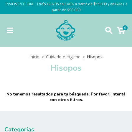
ENVÍOS EN EL DÍA | Envío GRATIS en CABA a partir de $55.000 y en GBA1 a
partir de $90.000
0
Inicio
>
Cuidado e Higiene
>
Hisopos
Hisopos
No tenemos resultados para tu búsqueda. Por favor, intentá
con otros filtros.
Categorías