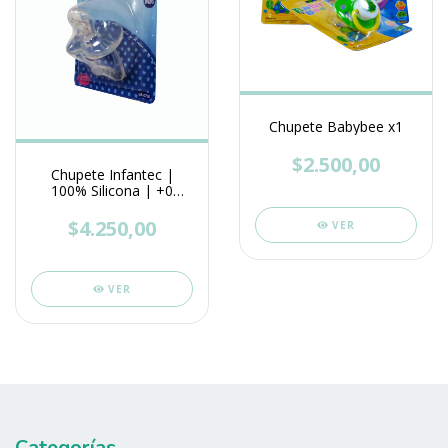
Chupete Babybee x1
$2.500,00
Chupete Infantec |
100% Silicona | +0
meses
$4.250,00
VER
VER
Categorías