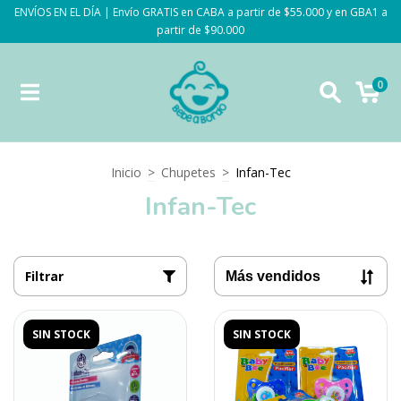
ENVÍOS EN EL DÍA | Envío GRATIS en CABA a partir de $55.000 y en GBA1 a
partir de $90.000
0
Inicio
>
Chupetes
>
Infan-Tec
Infan-Tec
Filtrar
SIN STOCK
SIN STOCK