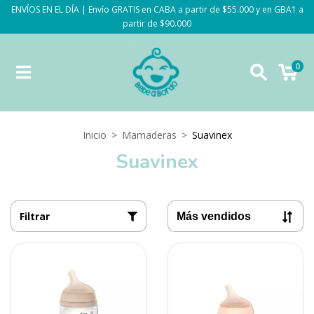
ENVÍOS EN EL DÍA | Envío GRATIS en CABA a partir de $55.000 y en GBA1 a
partir de $90.000
0
Inicio
>
Mamaderas
>
Suavinex
Suavinex
Filtrar