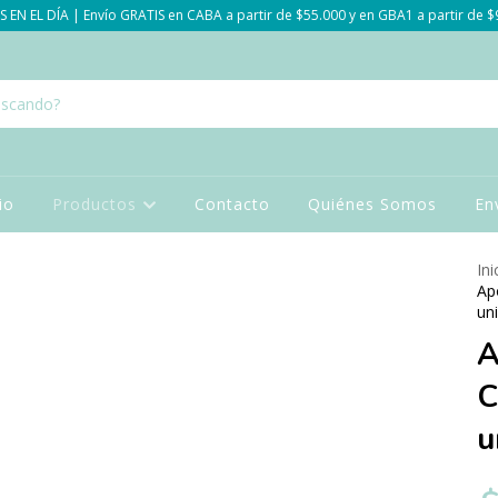
 EN EL DÍA | Envío GRATIS en CABA a partir de $55.000 y en GBA1 a partir de 
cio
Productos
Contacto
Quiénes Somos
En
Ini
Ap
un
A
C
u