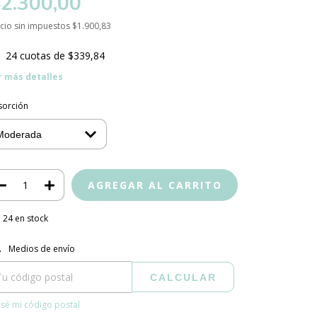
2.300,00
cio sin impuestos
$1.900,83
24
cuotas de
$339,84
r más detalles
sorción
24
en stock
regas para el CP:
CAMBIAR CP
Medios de envío
CALCULAR
sé mi código postal