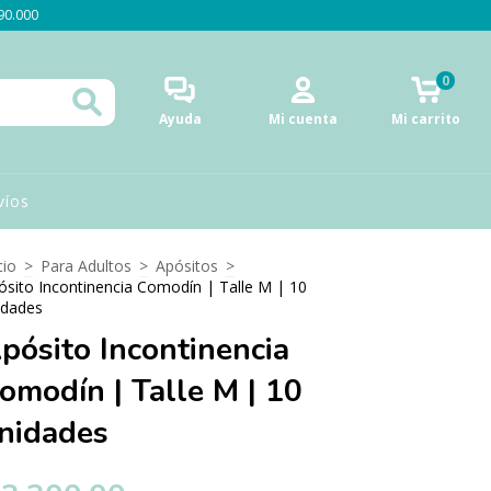
$90.000
0
Ayuda
Mi cuenta
Mi carrito
víos
cio
>
Para Adultos
>
Apósitos
>
ósito Incontinencia Comodín | Talle M | 10
idades
pósito Incontinencia
omodín | Talle M | 10
nidades