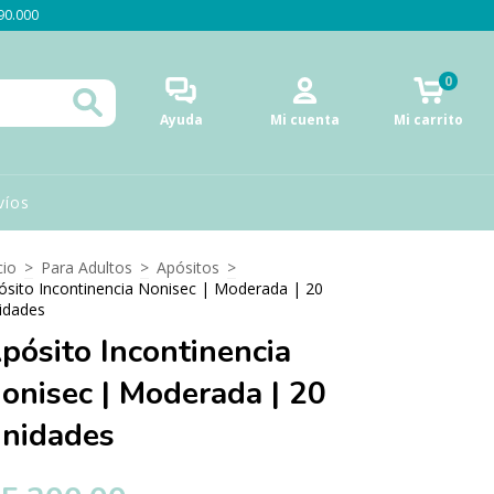
$90.000
0
Ayuda
Mi cuenta
Mi carrito
víos
cio
>
Para Adultos
>
Apósitos
>
ósito Incontinencia Nonisec | Moderada | 20
idades
pósito Incontinencia
onisec | Moderada | 20
nidades