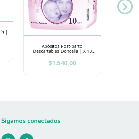
ín |
Plenitud
Apósitos Post-parto
$
Descartables Doncella | X 10
Unidades
$1.540,00
Sigamos conectados