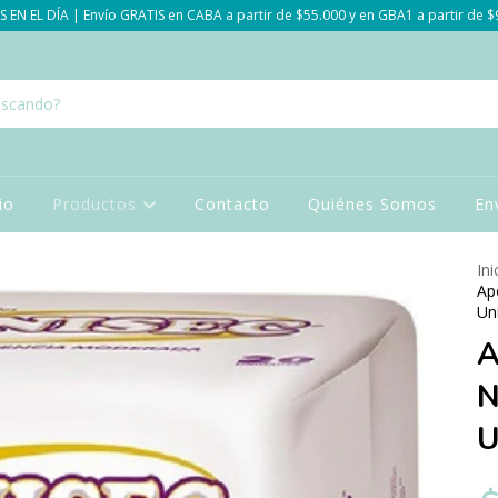
 EN EL DÍA | Envío GRATIS en CABA a partir de $55.000 y en GBA1 a partir de 
cio
Productos
Contacto
Quiénes Somos
En
Ini
Ap
Un
A
N
U