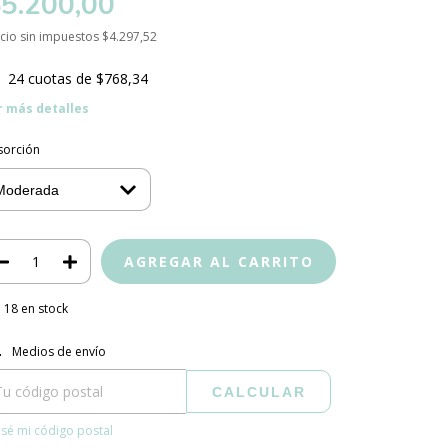
5.200,00
cio sin impuestos
$4.297,52
24
cuotas de
$768,34
r más detalles
sorción
18
en stock
regas para el CP:
CAMBIAR CP
Medios de envío
CALCULAR
sé mi código postal