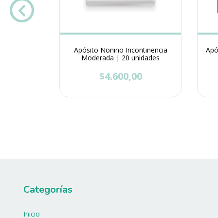
a Nonisec |
ades
0
Apósito Nonino Incontinencia
Apó
Moderada | 20 unidades
$4.600,00
Categorías
Inicio