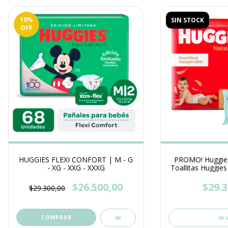
10
%
SIN STOCK
OFF
HUGGIES FLEXI CONFORT | M - G
PROMO! Huggies
- XG - XXG - XXXG
Toallitas Huggies 
$26.500,00
$29.3
$29.300,00
COMPRAR