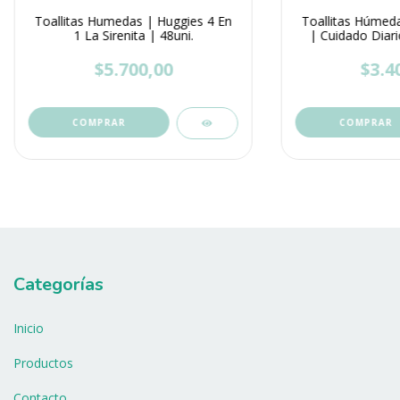
Toallitas Humedas | Huggies 4 En
Toallitas Húmeda
1 La Sirenita | 48uni.
| Cuidado Diari
$5.700,00
$3.4
Categorías
Inicio
Productos
Contacto