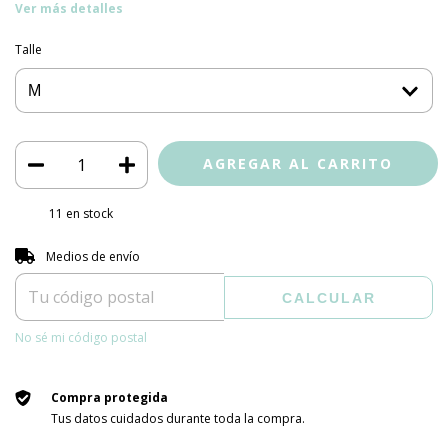
Ver más detalles
Talle
11
en stock
Entregas para el CP:
CAMBIAR CP
Medios de envío
CALCULAR
No sé mi código postal
Compra protegida
Tus datos cuidados durante toda la compra.