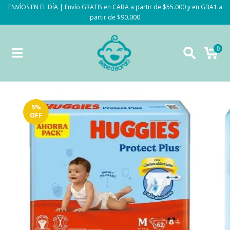
ENVÍOS EN EL DÍA | Envío GRATIS en CABA a partir de $55.000 y en GBA1 a
partir de $90.000
0
5
%
OFF