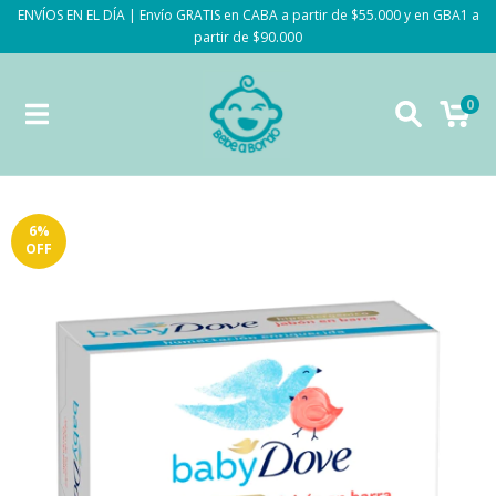
ENVÍOS EN EL DÍA | Envío GRATIS en CABA a partir de $55.000 y en GBA1 a
partir de $90.000
0
6
%
OFF