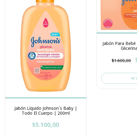
Jabón Para Bebé 
Glicerin
$1.600,00
Jabón Líquido Johnson´s Baby |
Todo El Cuerpo | 200ml
$5.100,00