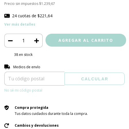
Precio sin impuestos
$1.239,67
24
cuotas de
$221,64
Ver más detalles
38
en stock
Entregas para el CP:
CAMBIAR CP
Medios de envío
CALCULAR
No sé mi código postal
Compra protegida
Tus datos cuidados durante toda la compra.
Cambios y devoluciones