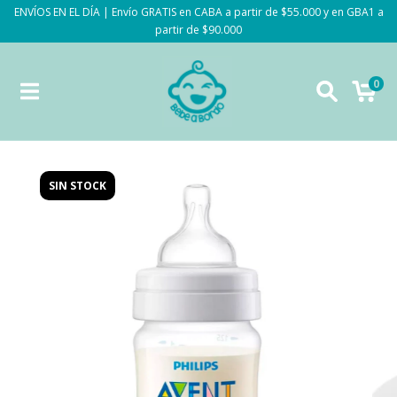
ENVÍOS EN EL DÍA | Envío GRATIS en CABA a partir de $55.000 y en GBA1 a
partir de $90.000
0
SIN STOCK