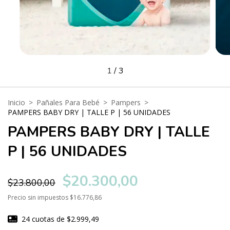
1
/
3
Inicio
>
Pañales Para Bebé
>
Pampers
>
PAMPERS BABY DRY | TALLE P | 56 UNIDADES
PAMPERS BABY DRY | TALLE
P | 56 UNIDADES
$20.300,00
$23.800,00
Precio sin impuestos
$16.776,86
24
cuotas de
$2.999,49