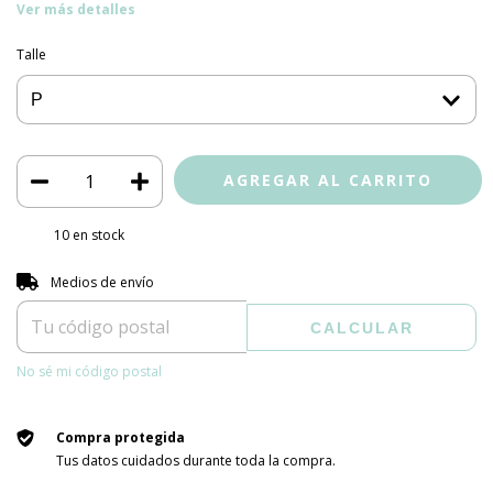
Ver más detalles
Talle
10
en stock
Entregas para el CP:
CAMBIAR CP
Medios de envío
CALCULAR
No sé mi código postal
Compra protegida
Tus datos cuidados durante toda la compra.