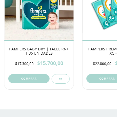
PAMPERS BABY DRY | TALLE RN+
PAMPERS PREMU
| 36 UNIDADES
XG -
$15.700,00
$17.300,00
$22.800,00
COMPRAR
COMPRAR