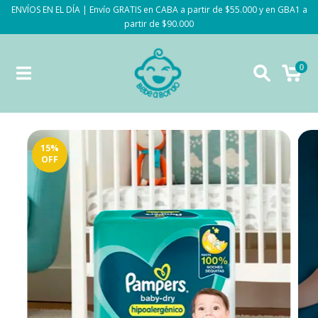
ENVÍOS EN EL DÍA | Envío GRATIS en CABA a partir de $55.000 y en GBA1 a
partir de $90.000
0
15
%
OFF