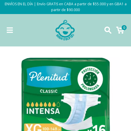
ENVÍOS EN EL DÍA | Envío GRATIS en CABA a partir de $55.000 y en GBA1 a
partir de $90.000
0