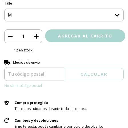
Talle
12
en stock
Entregas para el CP:
CAMBIAR CP
Medios de envío
CALCULAR
No sé mi código postal
Compra protegida
Tus datos cuidados durante toda la compra.
Cambios y devoluciones
Si no te gusta, podés cambiarlo por otro o devolverlo.