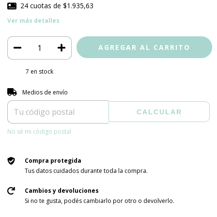
24
cuotas de
$1.935,63
Ver más detalles
7
en stock
Entregas para el CP:
CAMBIAR CP
Medios de envío
CALCULAR
No sé mi código postal
Compra protegida
Tus datos cuidados durante toda la compra.
Cambios y devoluciones
Si no te gusta, podés cambiarlo por otro o devolverlo.