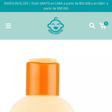
ENVÍOS EN EL DÍA | Envío GRATIS en CABA a partir de $55.000 y en GBA1 a
partir de $90.000
0