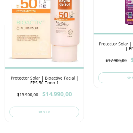
Protector Solar | 
| F
$17.900,00
Protector Solar | Bioactive Facial |
FPS 50 Tono 1
$14.990,00
$15.900,00
VER