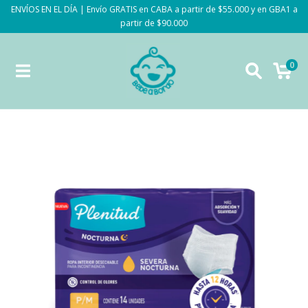
ENVÍOS EN EL DÍA | Envío GRATIS en CABA a partir de $55.000 y en GBA1 a
partir de $90.000
0