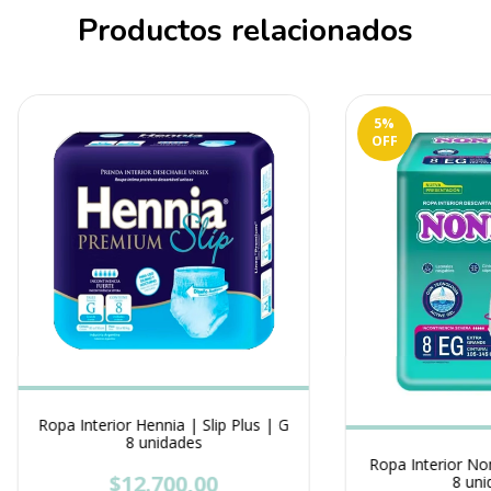
Productos relacionados
5
%
OFF
Ropa Interior Hennia | Slip Plus | G
8 unidades
Ropa Interior Non
$12.700,00
8 uni