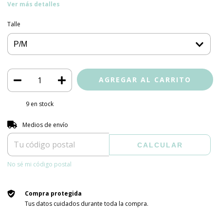
Ver más detalles
Talle
9
en stock
Entregas para el CP:
CAMBIAR CP
Medios de envío
CALCULAR
No sé mi código postal
Compra protegida
Tus datos cuidados durante toda la compra.