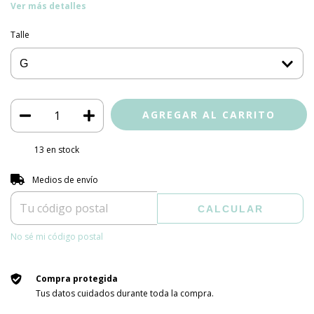
Ver más detalles
Talle
13
en stock
Entregas para el CP:
CAMBIAR CP
Medios de envío
CALCULAR
No sé mi código postal
Compra protegida
Tus datos cuidados durante toda la compra.