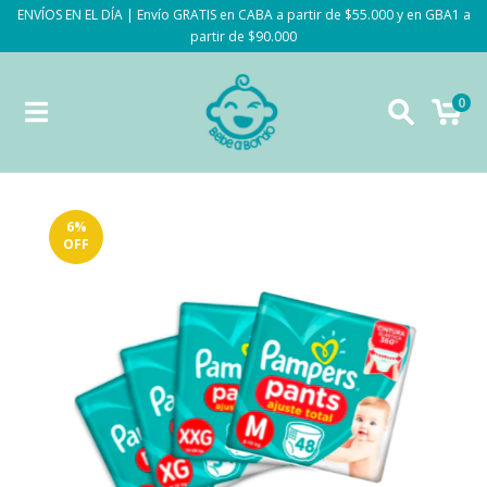
ENVÍOS EN EL DÍA | Envío GRATIS en CABA a partir de $55.000 y en GBA1 a
partir de $90.000
0
6
%
OFF