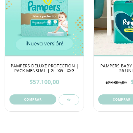
PAMPERS DELUXE PROTECTION |
PAMPERS BABY D
PACK MENSUAL | G - XG - XXG
56 UN
$57.100,00
$23.800,00
COMPRAR
COMPRAR